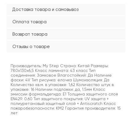
Доставка товара и самовывоз
Оплата товара
Возврат товара
Отзывы о товаре
Производитель: My Step Страна: Китай Размеры:
780х130х6,5 Класс ламината: 43 класс Тип
соединения: Замковое Влагостойкий: Да Наличие
фаски: 4V Тип рисунка: елочка Шумоизоляция: Да
Количество кв.м. в упаковке: 1,62 Количество штук в
упаковке: 16 Наличии подложки: да, 1.5мм Класс
эмиссии формальдегида: E1 Толщина защитного слоя
EN429: 0.60 Тип защитного покрытия: UV защита +
полиуретановый защитный слой + Antiscratch Класс
пожаробезопасности: КМ2 Гарантия производителя: 15
лет