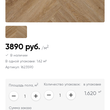
Ваши данные не будут переданы третьим
Ваши данные не будут переданы третьим
лицам
лицам
ОТПРАВИТЬ
Ваши данные не будут переданы третьим
лицам
3890 руб.
2
/м
В наличии
В одной упаковке: 1.62 м²
Артикул: 1623590
2
Количество упаковок:
в упаковке
Площадь пола, м
1.620
м²
Сумма заказа