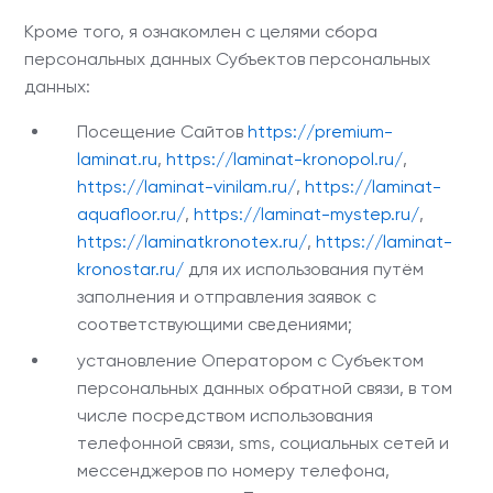
Кроме того, я ознакомлен с целями сбора
персональных данных Субъектов персональных
данных:
Посещение Сайтов
https://premium-
laminat.ru
,
https://laminat-kronopol.ru/
,
https://laminat-vinilam.ru/
,
https://laminat-
aquafloor.ru/
,
https://laminat-mystep.ru/
,
https://laminatkronotex.ru/
,
https://laminat-
kronostar.ru/
для их использования путём
заполнения и отправления заявок с
соответствующими сведениями;
установление Оператором с Субъектом
персональных данных обратной связи, в том
числе посредством использования
телефонной связи,
sms
, социальных сетей и
мессенджеров по номеру телефона,