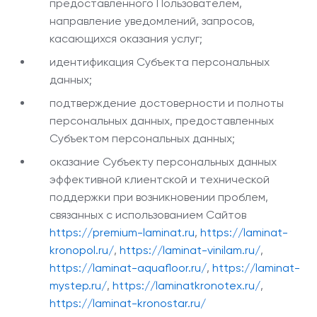
предоставленного Пользователем,
направление уведомлений, запросов,
касающихся оказания услуг;
идентификация Субъекта персональных
данных;
подтверждение достоверности и полноты
персональных данных, предоставленных
Субъектом персональных данных;
оказание Субъекту персональных данных
эффективной клиентской и технической
поддержки при возникновении проблем,
связанных с использованием Сайтов
https://premium-laminat.ru
,
https://laminat-
kronopol.ru/
,
https://laminat-vinilam.ru/
,
https://laminat-aquafloor.ru/
,
https://laminat-
mystep.ru/
,
https://laminatkronotex.ru/
,
https://laminat-kronostar.ru/