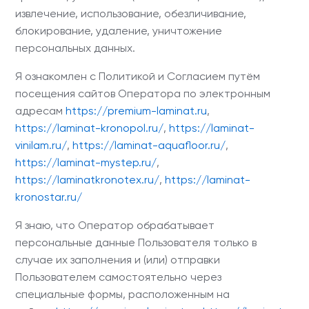
извлечение, использование, обезличивание,
блокирование, удаление, уничтожение
персональных данных.
Я ознакомлен с Политикой и Согласием путём
посещения сайтов Оператора по электронным
адресам
https://premium-laminat.ru
,
https://laminat-kronopol.ru/
,
https://laminat-
vinilam.ru/
,
https://laminat-aquafloor.ru/
,
https://laminat-mystep.ru/
,
https://laminatkronotex.ru/
,
https://laminat-
kronostar.ru/
Я знаю, что Оператор обрабатывает
персональные данные Пользователя только в
случае их заполнения и (или) отправки
Пользователем самостоятельно через
специальные формы, расположенным на