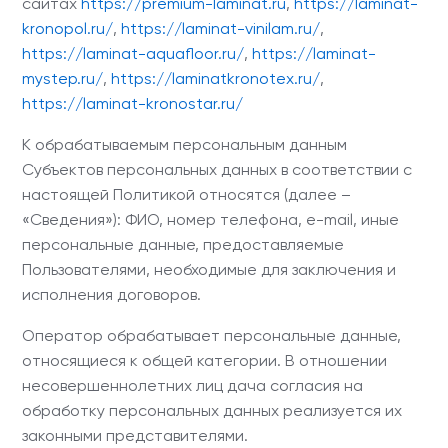
сайтах
https://premium-laminat.ru
,
https://laminat-
kronopol.ru/
,
https://laminat-vinilam.ru/
,
https://laminat-aquafloor.ru/
,
https://laminat-
mystep.ru/
,
https://laminatkronotex.ru/
,
https://laminat-kronostar.ru/
К обрабатываемым персональным данным
Субъектов персональных данных в соответствии с
настоящей Политикой относятся (далее –
«Сведения»): ФИО, номер телефона, e-mail, иные
персональные данные, предоставляемые
Пользователями, необходимые для заключения и
исполнения договоров.
Оператор обрабатывает персональные данные,
относящиеся к общей категории. В отношении
несовершеннолетних лиц дача согласия на
обработку персональных данных реализуется их
законными представителями.