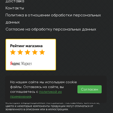
Доставка
Контакты
Политика в отношении обработки персональных
данных
Согласие на обработку персональных данных
© Интернет магазин laminat-mystep.ru 2015-2026
На нашем сайте мы используем cookie
файлы. Оставаясь на сайте, вы
Информация, представленная на страницах данного сайта, носит
Согласен
исключительно ознакомительный характер и ни при каких
соглашаетесь с
политикой их
обстоятельствах и условиях не может считаться публичной офертой,
применения
.
подпадающей под положения ст.435 и 437 Гражданского Кодекса РФ.
Заранее просим извинить за возможные неточности или ошибки в
некоторых информационных материалах. Поставочные комплекты,
цвета и некоторые компоненты продукции могут отличаться от
заявленного в описании или в иллюстрациях.