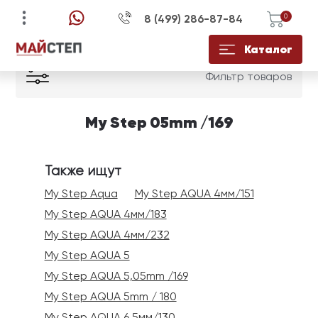
8 (499) 286-87-84
0
My Step /
05mm /169
Каталог
УЗНАЙТЕ ЦЕНУ СО
ЕСТЬ ВОПРОСЫ?
КУПИТЬ В 1 КЛИК
Фильтр товаров
СКИДКОЙ НА
ЗАПОЛНИТЕ ФОРМУ И НАШ
ЗАПОЛНИТЕ ФОРМУ И НАШ
МЕНЕДЖЕР СВЯЖЕТСЯ С ВАМИ В
МЕНЕДЖЕР СВЯЖЕТСЯ С ВАМИ В
My Step 05mm /169
ЗАПОЛНИТЕ ФОРМУ И НАШ
ТЕЧЕНИЕ 15 МИНУТ ДЛЯ
ТЕЧЕНИЕ 15 МИНУТ ДЛЯ
МЕНЕДЖЕР СВЯЖЕТСЯ С ВАМИ В
УТОЧНЕНИЯ ДЕТАЛЕЙ
УТОЧНЕНИЯ ДЕТАЛЕЙ
ТЕЧЕНИЕ 15 МИНУТ
Также ищут
My Step Aqua
My Step AQUA 4мм/151
My Step AQUA 4мм/183
My Step AQUA 4мм/232
My Step AQUA 5
My Step AQUA 5,05mm /169
ОТПРАВИТЬ
ОТПРАВИТЬ
My Step AQUA 5mm / 180
My Step AQUA 6.5мм/130