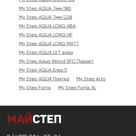
Ваши данные не будут переданы третьим
Ваши данные не будут переданы третьим
лицам
лицам
My Step AQUA 7мм/180
My Step AQUA 7мм/228
My Step AQUA LONG ABA
ОТПРАВИТЬ
My Step AQUA LONG HP
My Step AQUA LONG MATT
Ваши данные не будут переданы третьим
My Step AQUA LVT елка
лицам
My Step Aqua Wood SPC Паркет
My Step AQUA Елка 5
My Step AQUA Плитка
My Step Arto
My Step Fortis
My Step Fortis XL