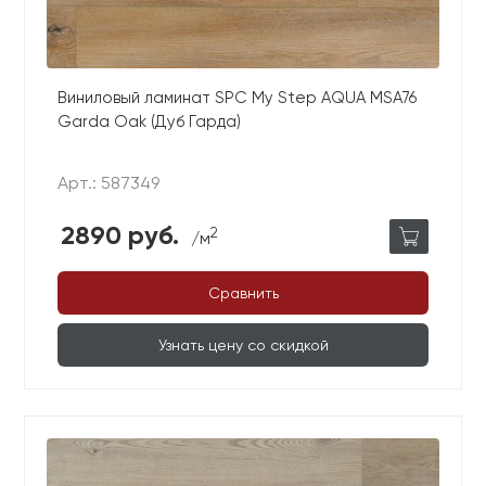
Ваши данные не будут переданы третьим
Ваши данные не будут переданы третьим
лицам
лицам
ОТПРАВИТЬ
Виниловый ламинат SPC My Step AQUA MSA76
Garda Oak (Дуб Гарда)
Ваши данные не будут переданы третьим
Арт.: 587349
лицам
2890 руб.
2
/м
Сравнить
Узнать цену со скидкой