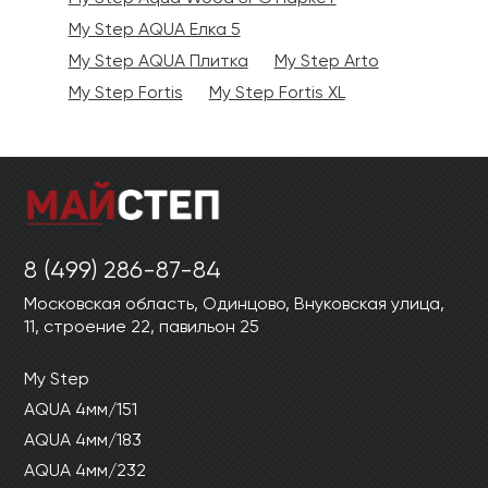
My Step AQUA Елка 5
My Step AQUA Плитка
My Step Arto
My Step Fortis
My Step Fortis XL
8 (499) 286-87-84
Московская область, Одинцово, Внуковская улица,
11, строение 22, павильон 25
My Step
AQUA 4мм/151
AQUA 4мм/183
AQUA 4мм/232