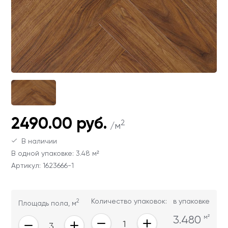
Ваши данные не будут переданы третьим
Ваши данные не будут переданы третьим
лицам
лицам
ОТПРАВИТЬ
Ваши данные не будут переданы третьим
лицам
2490.00 руб.
2
/м
В наличии
В одной упаковке: 3.48 м²
Артикул: 1623666-1
2
Количество упаковок:
в упаковке
Площадь пола, м
3.480
м²