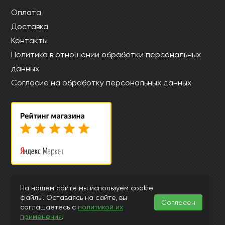
Оплата
Доставка
Контакты
Политика в отношении обработки персональных
данных
Согласие на обработку персональных данных
© Интернет магазин laminat-mystep.ru 2015-2026
На нашем сайте мы используем cookie
Информация, представленная на страницах данного сайта, носит
файлы. Оставаясь на сайте, вы
Согласен
исключительно ознакомительный характер и ни при каких
соглашаетесь с
политикой их
обстоятельствах и условиях не может считаться публичной офертой,
применения
.
подпадающей под положения ст.435 и 437 Гражданского Кодекса РФ.
Заранее просим извинить за возможные неточности или ошибки в