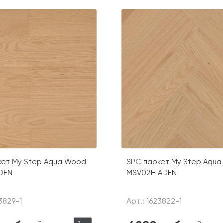
кет My Step Aqua Wood
SPC паркет My Step Aqu
DEN
MSV02H ADEN
3829-1
Арт.: 1623822-1