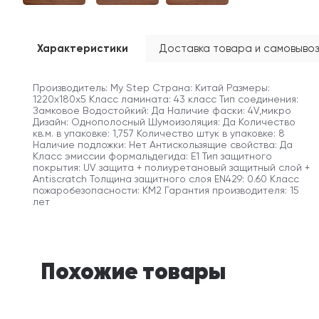
Характеристики
Доставка товара и самовывоз
Производитель: My Step Страна: Китай Размеры:
1220х180х5 Класс ламината: 43 класс Тип соединения:
Замковое Водостойкий: Да Наличие фаски: 4V,микро
Дизайн: Однополосный Шумоизоляция: Да Количество
кв.м. в упаковке: 1,757 Количество штук в упаковке: 8
Наличие подложки: Нет Антискользящие свойства: Да
Класс эмиссии формальдегида: E1 Тип защитного
покрытия: UV защита + полиуретановый защитный слой +
Antiscratch Толщина защитного слоя EN429: 0.60 Класс
пожаробезопасности: КМ2 Гарантия производителя: 15
лет
Похожие товары