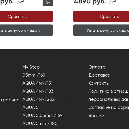
руб.
4890 руб.
2
2
/м
/м
Сравнить
Сравнить
нать цену со скидкой
Узнать цену со скидк
My Step
Оплата
05mm /169
Доставка
AQUA 4мм/151
Контакты
AQUA 4мм/183
Политика в отнош
AQUA 4мм/232
персональных да
 строение
AQUA 5
Согласие на обра
AQUA 5,05mm /169
данных
AQUA 5mm / 180