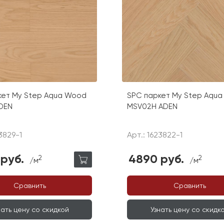
кет My Step Aqua Wood
SPC паркет My Step Aqu
DEN
MSV02H ADEN
3829-1
Арт.: 1623822-1
руб.
4890 руб.
2
2
/м
/м
Сравнить
Сравнить
нать цену со скидкой
Узнать цену со скидк