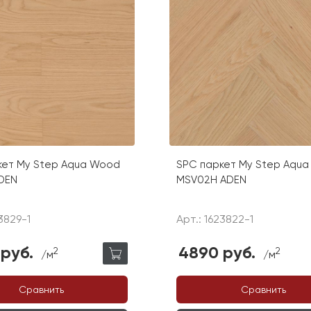
кет My Step Aqua Wood
SPC паркет My Step Aqu
DEN
MSV02H ADEN
3829-1
Арт.: 1623822-1
руб.
4890 руб.
2
2
/м
/м
Сравнить
Сравнить