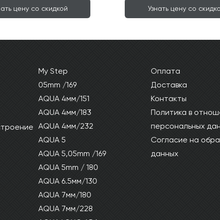
нать цену со скидкой
Узнать цену со скидк
My Step
Оплата
05mm /169
Доставка
AQUA 4мм/151
Контакты
AQUA 4мм/183
Политика в отнош
AQUA 4мм/232
персональных да
 строение
AQUA 5
Согласие на обра
AQUA 5,05mm /169
данных
AQUA 5mm / 180
AQUA 6.5мм/130
AQUA 7мм/180
AQUA 7мм/228