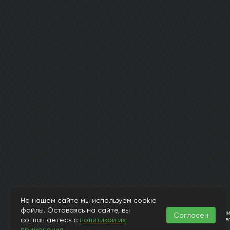
На нашем сайте мы используем cookie
© Интернет магазин laminat-mystep.ru 2015-2026
файлы. Оставаясь на сайте, вы
Информация, представленная на страницах данного сайта, носит исключит
Согласен
соглашаетесь с
политикой их
и 437 Гражданского Кодекса РФ. Заранее просим извинить за возможные н
заявленного в описании или в иллюстрациях.
применения
.