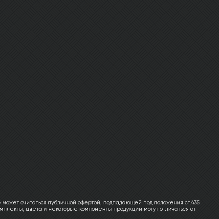
 может считаться публичной офертой, подпадающей под положения ст.435
мплекты, цвета и некоторые компоненты продукции могут отличаться от