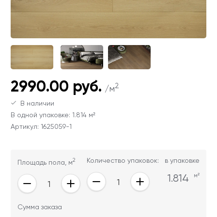
Ваши данные не будут переданы третьим
Ваши данные не будут переданы третьим
лицам
лицам
ОТПРАВИТЬ
Ваши данные не будут переданы третьим
2990.00 руб.
лицам
2
/м
В наличии
В одной упаковке: 1.814 м²
Артикул: 1625059-1
2
Количество упаковок:
в упаковке
Площадь пола, м
1.814
м²
Сумма заказа