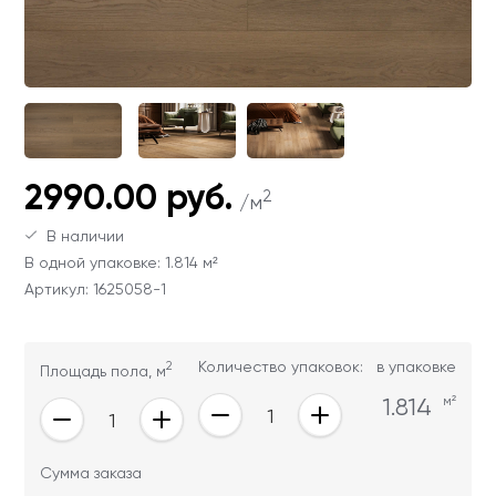
Ваши данные не будут переданы третьим
Ваши данные не будут переданы третьим
лицам
лицам
ОТПРАВИТЬ
Ваши данные не будут переданы третьим
2990.00 руб.
лицам
2
/м
В наличии
В одной упаковке: 1.814 м²
Артикул: 1625058-1
2
Количество упаковок:
в упаковке
Площадь пола, м
1.814
м²
Сумма заказа