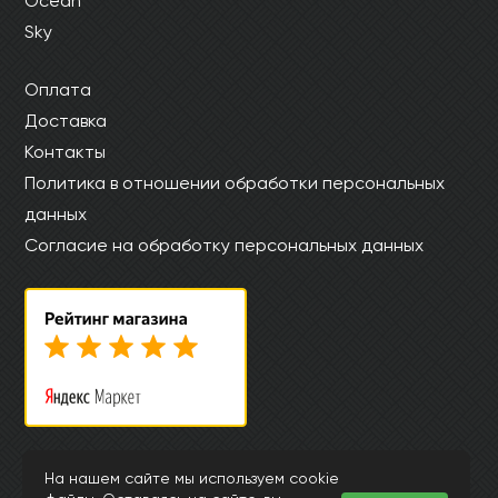
Ocean
Sky
Оплата
Доставка
Контакты
Политика в отношении обработки персональных
данных
Согласие на обработку персональных данных
© Интернет магазин laminat-mystep.ru 2015-2026
На нашем сайте мы используем cookie
Информация, представленная на страницах данного сайта, носит