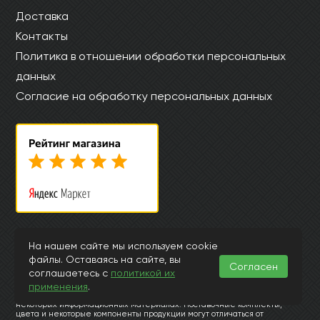
Доставка
Контакты
Политика в отношении обработки персональных
данных
Согласие на обработку персональных данных
© Интернет магазин laminat-mystep.ru 2015-2026
На нашем сайте мы используем cookie
Информация, представленная на страницах данного сайта, носит
файлы. Оставаясь на сайте, вы
Согласен
исключительно ознакомительный характер и ни при каких
соглашаетесь с
политикой их
обстоятельствах и условиях не может считаться публичной офертой,
применения
.
подпадающей под положения ст.435 и 437 Гражданского Кодекса РФ.
Заранее просим извинить за возможные неточности или ошибки в
некоторых информационных материалах. Поставочные комплекты,
цвета и некоторые компоненты продукции могут отличаться от