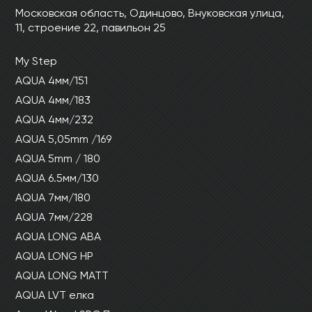
Ваши данные не будут переданы третьим
Ваши данные не будут переданы третьим
Московская область, Одинцово, Внуковская улица,
лицам
лицам
11, строение 22, павильон 25
My Step
ОТПРАВИТЬ
AQUA 4мм/151
AQUA 4мм/183
Ваши данные не будут переданы третьим
AQUA 4мм/232
лицам
AQUA 5,05mm /169
AQUA 5mm / 180
AQUA 6.5мм/130
AQUA 7мм/180
AQUA 7мм/228
AQUA LONG ABA
AQUA LONG HP
AQUA LONG MATT
AQUA LVT елка