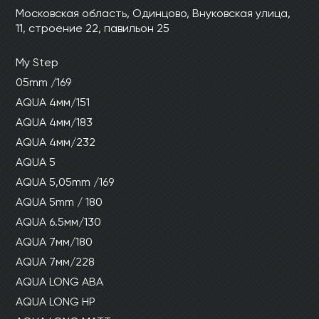
Ваши данные не будут переданы третьим
Ваши данные не будут переданы третьим
Московская область, Одинцово, Внуковская улица,
лицам
лицам
11, строение 22, павильон 25
My Step
ОТПРАВИТЬ
05mm /169
AQUA 4мм/151
Ваши данные не будут переданы третьим
AQUA 4мм/183
лицам
AQUA 4мм/232
AQUA 5
AQUA 5,05mm /169
AQUA 5mm / 180
AQUA 6.5мм/130
AQUA 7мм/180
AQUA 7мм/228
AQUA LONG ABA
AQUA LONG HP