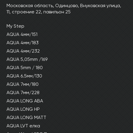
Ваши данные не будут переданы третьим
Ваши данные не будут переданы третьим
Московская область, Одинцово, Внуковская улица,
лицам
лицам
11, строение 22, павильон 25
My Step
ОТПРАВИТЬ
AQUA 4мм/151
AQUA 4мм/183
Ваши данные не будут переданы третьим
AQUA 4мм/232
лицам
AQUA 5,05mm /169
AQUA 5mm / 180
AQUA 6.5мм/130
AQUA 7мм/180
AQUA 7мм/228
AQUA LONG ABA
AQUA LONG HP
AQUA LONG MATT
AQUA LVT елка