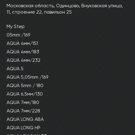
Ваши данные не будут переданы третьим
Ваши данные не будут переданы третьим
Московская область, Одинцово, Внуковская улица,
лицам
лицам
11, строение 22, павильон 25
My Step
ОТПРАВИТЬ
05mm /169
AQUA 4мм/151
Ваши данные не будут переданы третьим
AQUA 4мм/183
лицам
AQUA 4мм/232
AQUA 5
AQUA 5,05mm /169
AQUA 5mm / 180
AQUA 6.5мм/130
AQUA 7мм/180
AQUA 7мм/228
AQUA LONG ABA
AQUA LONG HP