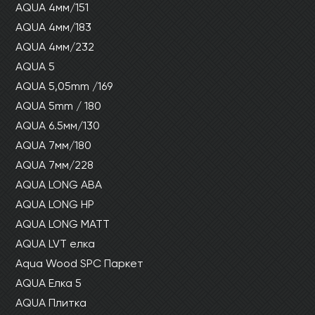
AQUA 4мм/151
Ваши данные не будут переданы третьим
Ваши данные не будут переданы третьим
лицам
лицам
AQUA 4мм/183
AQUA 4мм/232
ОТПРАВИТЬ
AQUA 5
AQUA 5,05mm /169
AQUA 5mm / 180
Ваши данные не будут переданы третьим
лицам
AQUA 6.5мм/130
AQUA 7мм/180
AQUA 7мм/228
AQUA LONG ABA
AQUA LONG HP
AQUA LONG MATT
AQUA LVT елка
Aqua Wood SPC Паркет
AQUA Елка 5
AQUA Плитка