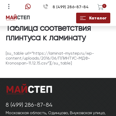
8 (499) 286-87-84
0
Каталог
УЗНАЙТЕ ЦЕНУ СО
ЕСТЬ ВОПРОСЫ?
КУПИТЬ В 1 КЛИК
Таблица соответствия
СКИДКОЙ НА
ЗАПОЛНИТЕ ФОРМУ И НАШ
ЗАПОЛНИТЕ ФОРМУ И НАШ
плинтуса к ламинату
МЕНЕДЖЕР СВЯЖЕТСЯ С ВАМИ В
МЕНЕДЖЕР СВЯЖЕТСЯ С ВАМИ В
ЗАПОЛНИТЕ ФОРМУ И НАШ
ТЕЧЕНИЕ 15 МИНУТ ДЛЯ
ТЕЧЕНИЕ 15 МИНУТ ДЛЯ
МЕНЕДЖЕР СВЯЖЕТСЯ С ВАМИ В
УТОЧНЕНИЯ ДЕТАЛЕЙ
УТОЧНЕНИЯ ДЕТАЛЕЙ
[su_table url=”https://laminat-mystep.ru/wp-
ТЕЧЕНИЕ 15 МИНУТ
content/uploads/2016/06/ПЛИНТУС-МДФ-
Kronospan-11.12.15.csv”][/su_table]
ОТПРАВИТЬ
ОТПРАВИТЬ
8 (499) 286-87-84
Московская область, Одинцово, Внуковская улица,