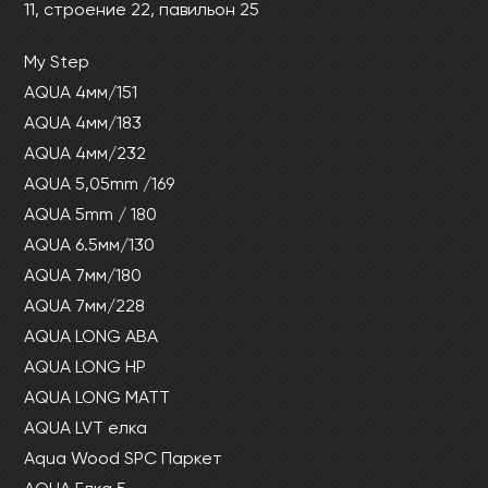
11, строение 22, павильон 25
Ваши данные не будут переданы третьим
Ваши данные не будут переданы третьим
лицам
лицам
My Step
AQUA 4мм/151
ОТПРАВИТЬ
AQUA 4мм/183
AQUA 4мм/232
Ваши данные не будут переданы третьим
AQUA 5,05mm /169
лицам
AQUA 5mm / 180
AQUA 6.5мм/130
AQUA 7мм/180
AQUA 7мм/228
AQUA LONG ABA
AQUA LONG HP
AQUA LONG MATT
AQUA LVT елка
Aqua Wood SPC Паркет