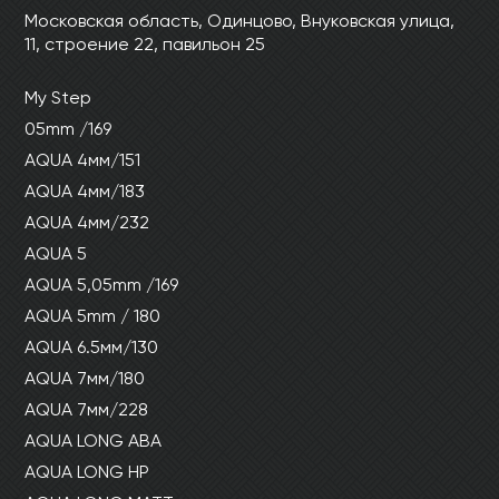
Ваши данные не будут переданы третьим
Ваши данные не будут переданы третьим
Московская область, Одинцово, Внуковская улица,
лицам
лицам
11, строение 22, павильон 25
My Step
ОТПРАВИТЬ
05mm /169
AQUA 4мм/151
Ваши данные не будут переданы третьим
AQUA 4мм/183
лицам
AQUA 4мм/232
AQUA 5
AQUA 5,05mm /169
AQUA 5mm / 180
AQUA 6.5мм/130
AQUA 7мм/180
AQUA 7мм/228
AQUA LONG ABA
AQUA LONG HP