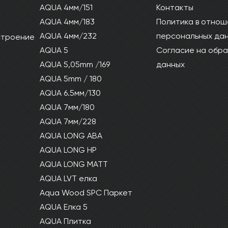
AQUA 4мм/151
Контакты
AQUA 4мм/183
Политика в отнош
AQUA 4мм/232
персональных да
 строение
AQUA 5
Согласие на обра
AQUA 5,05mm /169
данных
AQUA 5mm / 180
AQUA 6.5мм/130
AQUA 7мм/180
AQUA 7мм/228
AQUA LONG ABA
AQUA LONG HP
AQUA LONG MATT
AQUA LVT елка
Aqua Wood SPC Паркет
AQUA Елка 5
AQUA Плитка